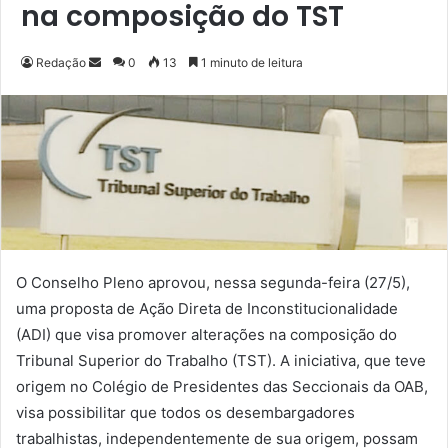
na composição do TST
Redação
M
0
13
1 minuto de leitura
a
n
d
e
u
m
e
-
m
O Conselho Pleno aprovou, nessa segunda-feira (27/5),
a
uma proposta de Ação Direta de Inconstitucionalidade
i
(ADI) que visa promover alterações na composição do
l
Tribunal Superior do Trabalho (TST). A iniciativa, que teve
origem no Colégio de Presidentes das Seccionais da OAB,
visa possibilitar que todos os desembargadores
trabalhistas, independentemente de sua origem, possam