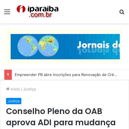
Menu
P
p
Empreender PB abre inscrições para Renovação de Crédito
Início
/
Justiça
Justiça
Conselho Pleno da OAB
aprova ADI para mudança