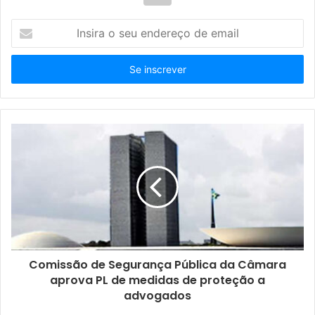
I
n
s
i
r
a
o
s
e
u
e
n
d
e
r
e
ç
Comissão de Segurança Pública da Câmara
o
aprova PL de medidas de proteção a
d
advogados
e