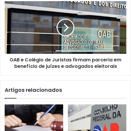
e
m
a
i
l
OAB e Colégio de Juristas firmam parceria em
benefício de juízes e advogados eleitorais
Artigos relacionados