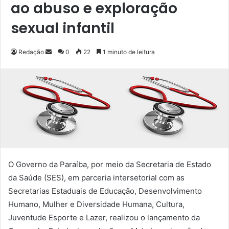
ao abuso e exploração
sexual infantil
Redação
M
0
22
1 minuto de leitura
a
n
d
e
u
m
e
-
m
O Governo da Paraíba, por meio da Secretaria de Estado
a
da Saúde (SES), em parceria intersetorial com as
i
Secretarias Estaduais de Educação, Desenvolvimento
l
Humano, Mulher e Diversidade Humana, Cultura,
Juventude Esporte e Lazer, realizou o lançamento da