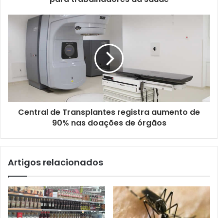
d
e
e
m
a
i
l
Central de Transplantes registra aumento de
90% nas doações de órgãos
Artigos relacionados