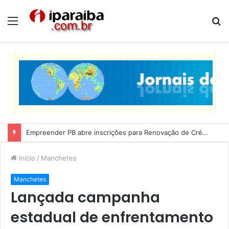
Menu
P
p
Lucas Ribeiro inspeciona obras da última etapa do Centro de Convenções
Início
/
Manchetes
Manchetes
Lançada campanha
estadual de enfrentamento