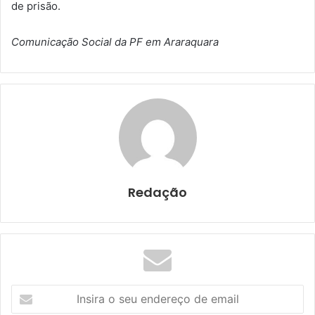
de prisão.
Comunicação Social da PF em Araraquara
Redação
I
n