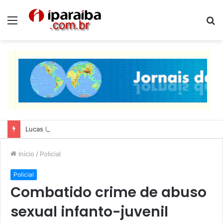
Menu
P
p
Lucas Ribeiro inspeciona obras da última etapa do Centro de Convenções
Início
/
Policial
Policial
Combatido crime de abuso
sexual infanto-juvenil