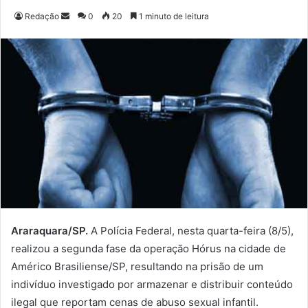
Redação
M
0
20
1 minuto de leitura
a
n
d
e
u
m
e
-
m
a
i
l
Araraquara/SP.
A Polícia Federal, nesta quarta-feira (8/5),
realizou a segunda fase da operação Hórus na cidade de
Américo Brasiliense/SP, resultando na prisão de um
indivíduo investigado por armazenar e distribuir conteúdo
ilegal que reportam cenas de abuso sexual infantil.