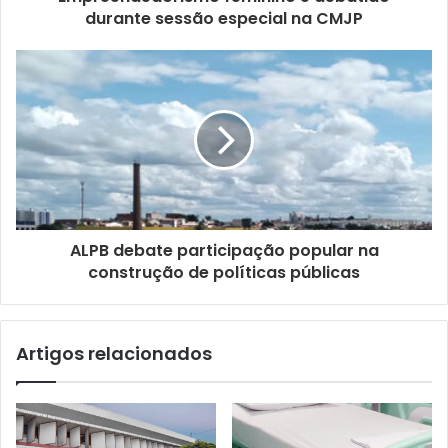
o
durante sessão especial na CMJP
d
e
e
m
a
i
l
ALPB debate participação popular na
construção de políticas públicas
Artigos relacionados