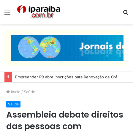
Menu
P
p
Empreender PB abre inscrições para Renovação de Crédito
Início
/
Saúde
Saúde
Assembleia debate direitos
das pessoas com