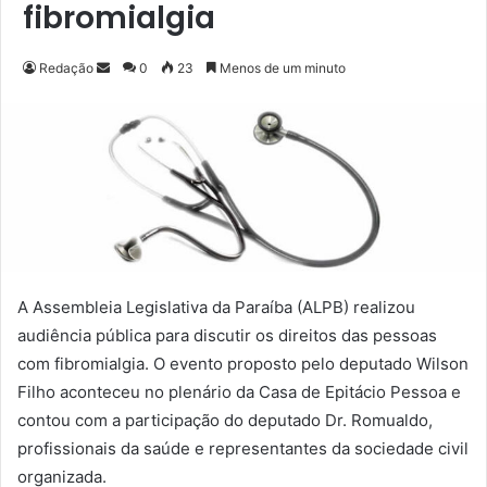
fibromialgia
Redação
M
0
23
Menos de um minuto
a
n
d
e
u
m
e
-
m
A Assembleia Legislativa da Paraíba (ALPB) realizou
a
audiência pública para discutir os direitos das pessoas
i
com fibromialgia. O evento proposto pelo deputado Wilson
l
Filho aconteceu no plenário da Casa de Epitácio Pessoa e
contou com a participação do deputado Dr. Romualdo,
profissionais da saúde e representantes da sociedade civil
organizada.