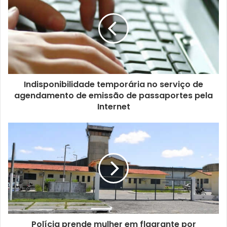
u
e
n
d
e
r
e
ç
Indisponibilidade temporária no serviço de
o
agendamento de emissão de passaportes pela
d
Internet
e
e
m
a
i
l
Polícia prende mulher em flagrante por