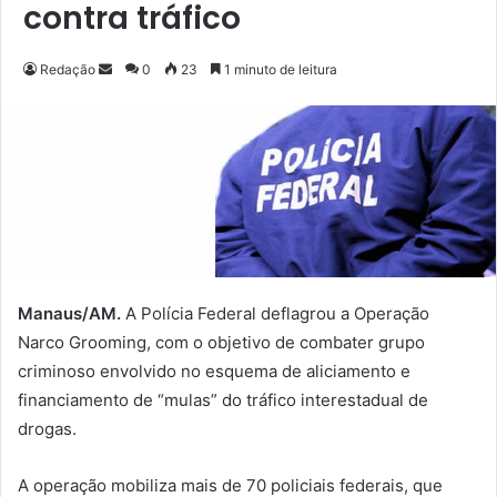
contra tráfico
Redação
M
0
23
1 minuto de leitura
a
n
d
e
u
m
e
-
m
Manaus/AM.
A Polícia Federal deflagrou a Operação
a
Narco Grooming, com o objetivo de combater grupo
i
criminoso envolvido no esquema de aliciamento e
l
financiamento de “mulas” do tráfico interestadual de
drogas.
A operação mobiliza mais de 70 policiais federais, que