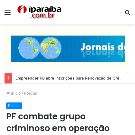
Menu
P
p
Empreender PB abre inscrições para Renovação de Crédito
Início
/
Policial
Policial
PF combate grupo
criminoso em operação