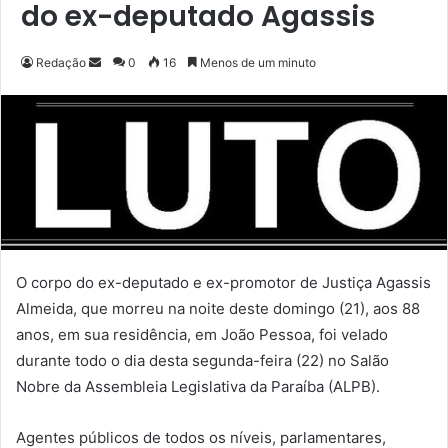
do ex-deputado Agassis
Redação
M
0
16
Menos de um minuto
a
n
d
e
u
m
e
-
m
O corpo do ex-deputado e ex-promotor de Justiça Agassis
a
Almeida, que morreu na noite deste domingo (21), aos 88
i
anos, em sua residência, em João Pessoa, foi velado
l
durante todo o dia desta segunda-feira (22) no Salão
Nobre da Assembleia Legislativa da Paraíba (ALPB).
Agentes públicos de todos os níveis, parlamentares,