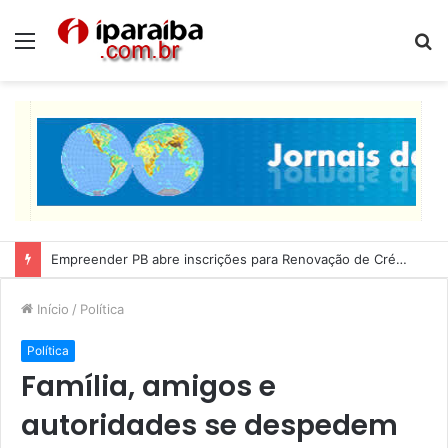
Menu
P
p
Lucas Ribeiro inspeciona obras da última etapa do Centro de Convenções
Início
/
Política
Política
Família, amigos e
autoridades se despedem