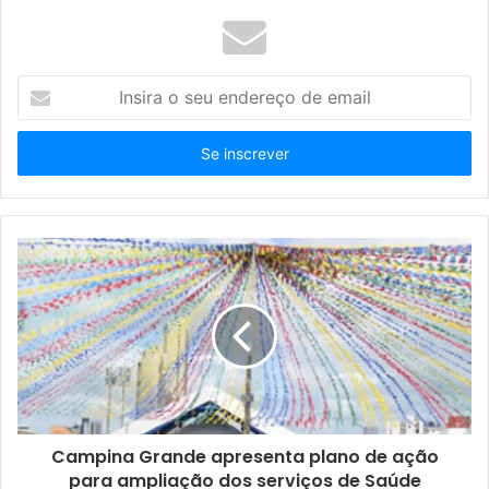
I
n
s
i
r
a
o
s
e
u
e
n
d
e
r
e
ç
Campina Grande apresenta plano de ação
o
para ampliação dos serviços de Saúde