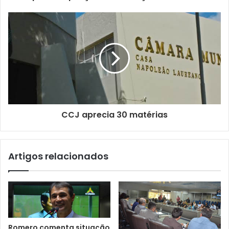
d
e
e
m
a
i
l
CCJ aprecia 30 matérias
Artigos relacionados
Romero comenta situação