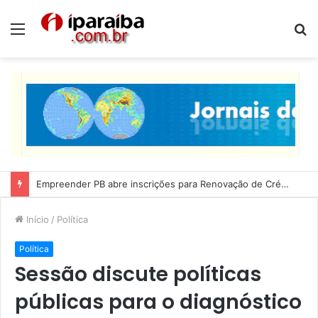
Menu
P
p
Lucas Ribeiro inspeciona obras da última etapa do Centro de Convenções
Início
/
Política
Política
Sessão discute políticas
públicas para o diagnóstico