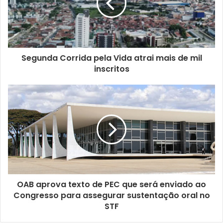
n
d
e
r
e
ç
Segunda Corrida pela Vida atrai mais de mil
o
inscritos
d
e
e
m
a
i
l
OAB aprova texto de PEC que será enviado ao
Congresso para assegurar sustentação oral no
STF