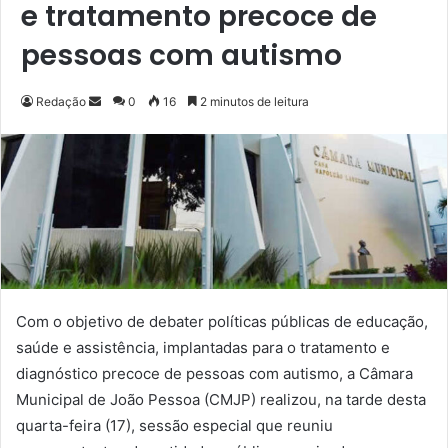
e tratamento precoce de
pessoas com autismo
Redação
M
0
16
2 minutos de leitura
a
n
d
e
u
m
e
-
m
Com o objetivo de debater políticas públicas de educação,
a
saúde e assistência, implantadas para o tratamento e
i
diagnóstico precoce de pessoas com autismo, a Câmara
l
Municipal de João Pessoa (CMJP) realizou, na tarde desta
quarta-feira (17), sessão especial que reuniu