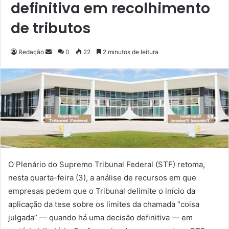
definitiva em recolhimento
de tributos
Redação
M
0
22
2 minutos de leitura
a
n
d
e
u
m
e
-
m
O Plenário do Supremo Tribunal Federal (STF) retoma,
a
nesta quarta-feira (3), a análise de recursos em que
i
empresas pedem que o Tribunal delimite o início da
l
aplicação da tese sobre os limites da chamada “coisa
julgada” — quando há uma decisão definitiva — em