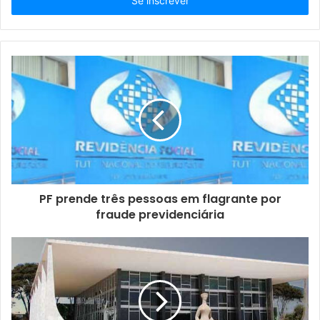
i
r
a
o
s
e
u
e
n
d
e
r
e
ç
PF prende três pessoas em flagrante por
o
fraude previdenciária
d
e
e
m
a
i
l