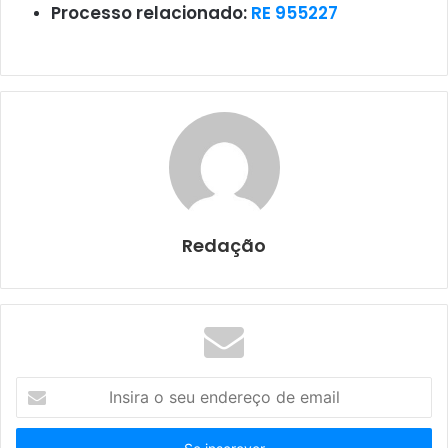
Processo relacionado:
RE 955227
Redação
I
n
s