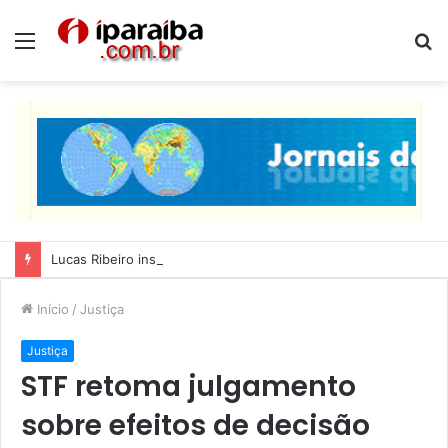
Menu
P
p
Lucas Ribeiro inspeciona obras da última etapa do Centro de Convenções
Início
/
Justiça
Justiça
STF retoma julgamento
sobre efeitos de decisão