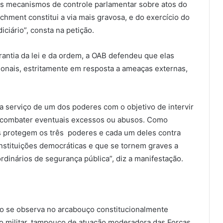
os mecanismos de controle parlamentar sobre atos do
chment constitui a via mais gravosa, e do exercício do
ciário”, consta na petição.
ntia da lei e da ordem, a OAB defendeu que elas
onais, estritamente em resposta a ameaças externas,
 serviço de um dos poderes com o objetivo de intervir
e combater eventuais excessos ou abusos. Como
as protegem os três poderes e cada um deles contra
nstituições democráticas e que se tornem graves a
dinários de segurança pública”, diz a manifestação.
não se observa no arcabouço constitucionalmente
ão militar, tampouco de atuação moderadora das Forças