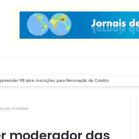
cas Ribeiro inspeciona obras da última etapa do Centro de Convenções
Forças Armadas
er moderador das