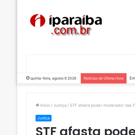
Lu
quinta-feira, agosto 6 2026
Notícias de Última Hora
Início
/
Justiça
/
STF afasta poder moderador das 
Justiça
STF afasta pod