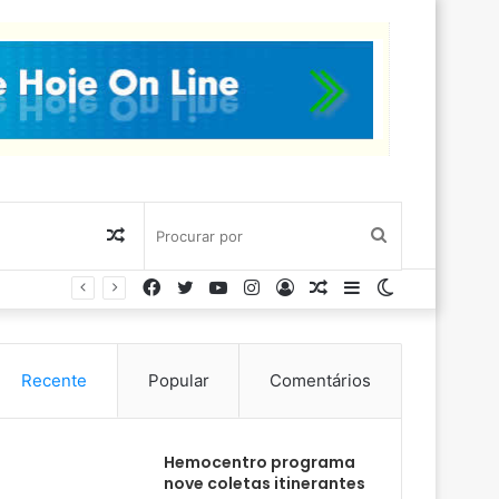
Artigo
Procurar
Facebook
Twitter
YouTube
Instagram
Entrar
Artigo
Barra
Switch
aleatório
por
aleatório
Lateral
skin
Recente
Popular
Comentários
Hemocentro programa
nove coletas itinerantes