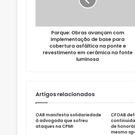
e
r
e
ç
o
Parque: Obras avançam com
d
implementação de base para
e
cobertura asfáltica na ponte e
e
revestimento em cerâmica na fonte
m
luminosa
a
i
l
Artigos relacionados
OAB manifesta solidariedade
CFOAB def
à advogada que sofreu
continuid
ataques na CPMI
de honorár
mesmo apó