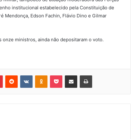
o institucional estabelecido pela Constituição de
ré Mendonça, Edson Fachin, Flávio Dino e Gilmar
os onze ministros, ainda não depositaram o voto.
Pinterest
Reddit
VK
OK
Pocket
Compartilhar via e-mail
Imprimir