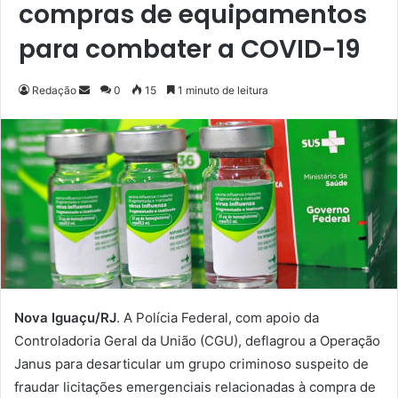
compras de equipamentos
para combater a COVID-19
Redação
M
0
15
1 minuto de leitura
a
n
d
e
u
m
e
-
m
a
Nova Iguaçu/RJ
. A Polícia Federal, com apoio da
i
Controladoria Geral da União (CGU), deflagrou a Operação
l
Janus para desarticular um grupo criminoso suspeito de
fraudar licitações emergenciais relacionadas à compra de