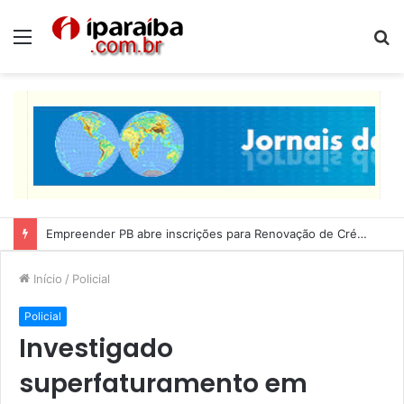
Menu
P
p
Empreender PB abre inscrições para Renovação de Crédito
Início
/
Policial
Policial
Investigado
superfaturamento em