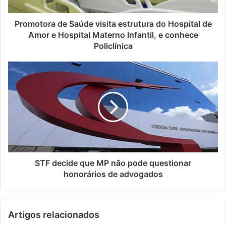
r
e
ç
Promotora de Saúde visita estrutura do Hospital de
o
Amor e Hospital Materno Infantil, e conhece
d
Policlínica
e
e
m
a
i
l
STF decide que MP não pode questionar
honorários de advogados
Artigos relacionados