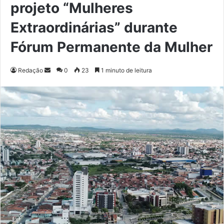
projeto “Mulheres
Extraordinárias” durante
Fórum Permanente da Mulher
Redação
M
0
23
1 minuto de leitura
a
n
d
e
u
m
e
-
m
a
i
l