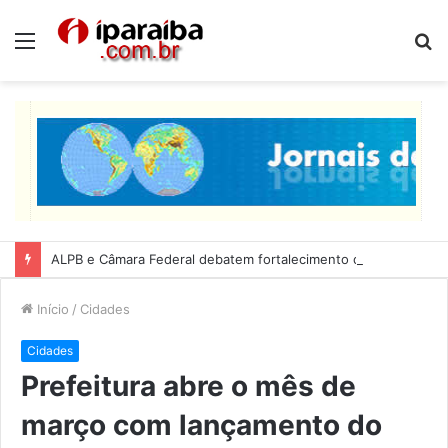
Menu
P
p
ALPB e Câmara Federal debatem fortalecimento da agricultura familiar
Início
/
Cidades
Cidades
Prefeitura abre o mês de
março com lançamento do