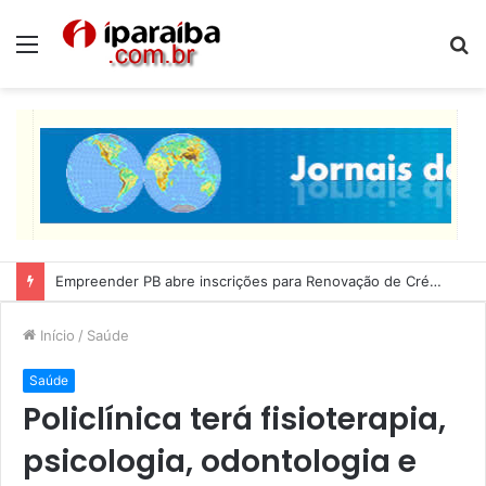
Menu
P
p
Lucas Ribeiro inspeciona obras da última etapa do Centro de Convenções
Início
/
Saúde
Saúde
Policlínica terá fisioterapia,
psicologia, odontologia e