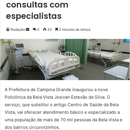
consultas com
especialistas
Redação
M
0
33
2 minutos de leitura
a
n
d
e
u
m
e
-
A Prefeitura de Campina Grande inaugurou a nova
m
Policlínica da Bela Vista Josivan Estevão da Silva. O
a
serviço, que substitui o antigo Centro de Saúde da Bela
i
Vista, vai oferecer atendimento básico e especializado a
l
uma população de mais de 70 mil pessoas da Bela Vista e
dos bairros circunvizinhos.