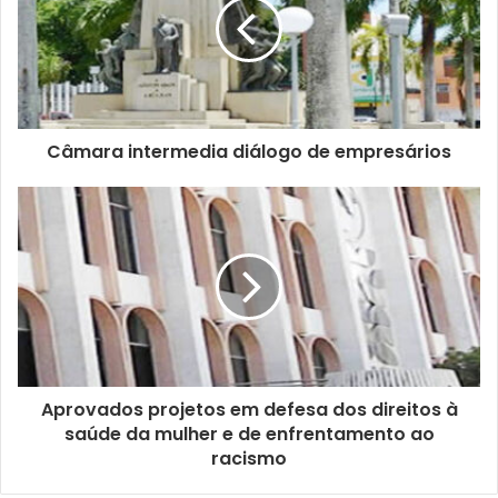
e
n
d
e
r
e
ç
Câmara intermedia diálogo de empresários
o
d
e
e
m
a
i
l
Aprovados projetos em defesa dos direitos à
saúde da mulher e de enfrentamento ao
racismo