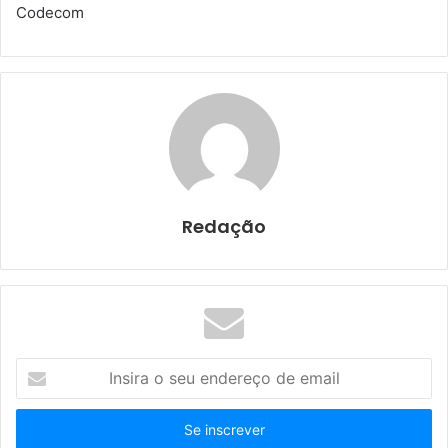
Codecom
Redação
I
n
s
i