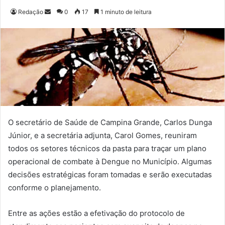
Redação
M
0
17
1 minuto de leitura
a
n
d
e
u
m
e
-
m
O secretário de Saúde de Campina Grande, Carlos Dunga
a
Júnior, e a secretária adjunta, Carol Gomes, reuniram
i
todos os setores técnicos da pasta para traçar um plano
l
operacional de combate à Dengue no Município. Algumas
decisões estratégicas foram tomadas e serão executadas
conforme o planejamento.
Entre as ações estão a efetivação do protocolo de