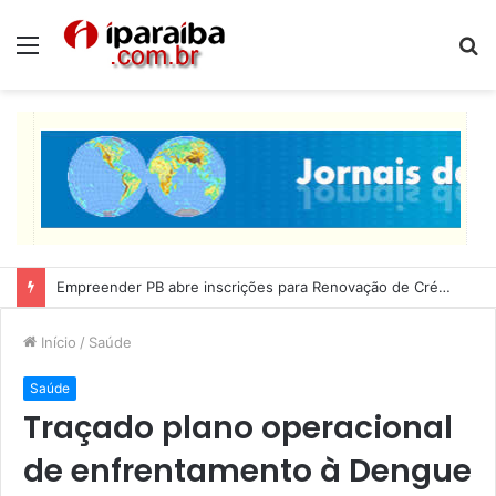
Menu
P
p
Lucas Ribeiro inspeciona obras da última etapa do Centro de Convenções
Início
/
Saúde
Saúde
Traçado plano operacional
de enfrentamento à Dengue