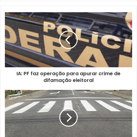
a
o
s
e
u
e
n
d
e
r
e
ç
IA: PF faz operação para apurar crime de
o
difamação eleitoral
d
e
e
m
a
i
l