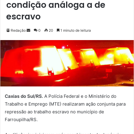
condição análoga a de
escravo
Redação
M
0
20
1 minuto de leitura
a
n
d
e
u
m
e
-
m
Caxias do Sul/RS.
A Polícia Federal e o Ministério do
a
Trabalho e Emprego (MTE) realizaram ação conjunta para
i
repressão ao trabalho escravo no município de
l
Farroupilha/RS.