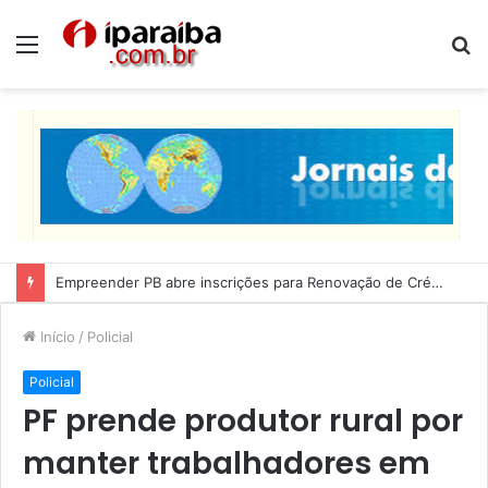
Menu
P
p
Lucas Ribeiro inspeciona obras da última etapa do Centro de Convenções
Início
/
Policial
Policial
PF prende produtor rural por
manter trabalhadores em