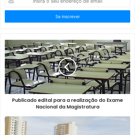
n
s
i
r
a
o
s
e
u
e
n
d
e
r
e
ç
Publicado edital para a realização do Exame
o
Nacional da Magistratura
d
e
e
m