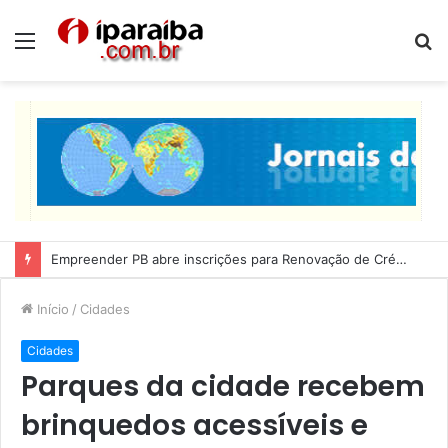
Menu
P
p
Lucas Ribeiro inspeciona obras da última etapa do Centro de Convenções
Início
/
Cidades
Cidades
Parques da cidade recebem
brinquedos acessíveis e