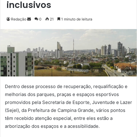
inclusivos
Redação
M
0
21
1 minuto de leitura
a
n
d
e
u
m
e
-
m
Dentro desse processo de recuperação, requalificação e
a
melhorias dos parques, praças e espaços esportivos
i
promovidos pela Secretaria de Esporte, Juventude e Lazer
l
(Sejel), da Prefeitura de Campina Grande, vários pontos
têm recebido atenção especial, entre eles estão a
arborização dos espaços e a acessibilidade.