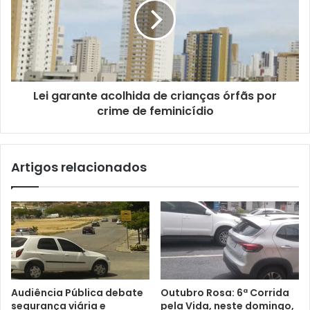
a
i
l
Lei garante acolhida de crianças órfãs por
crime de feminicídio
Artigos relacionados
Audiência Pública debate
Outubro Rosa: 6ª Corrida
segurança viária e
pela Vida, neste domingo,