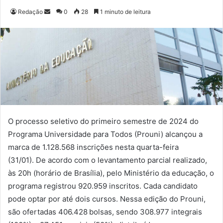
Redação
M
0
28
1 minuto de leitura
a
n
d
e
u
m
e
-
m
O processo seletivo do primeiro semestre de 2024 do
a
Programa Universidade para Todos (Prouni) alcançou a
i
marca de 1.128.568 inscrições nesta quarta-feira
l
(31/01). De acordo com o levantamento parcial realizado,
às 20h (horário de Brasília), pelo Ministério da educação, o
programa registrou 920.959 inscritos. Cada candidato
pode optar por até dois cursos.
Nessa edição do Prouni,
são ofertadas 406.428 bolsas, sendo 308.977 integrais