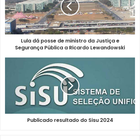
e
n
d
e
r
e
ç
Lula dá posse de ministro da Justiça e
o
Segurança Pública a Ricardo Lewandowski
d
e
e
m
a
i
l
Publicado resultado do Sisu 2024