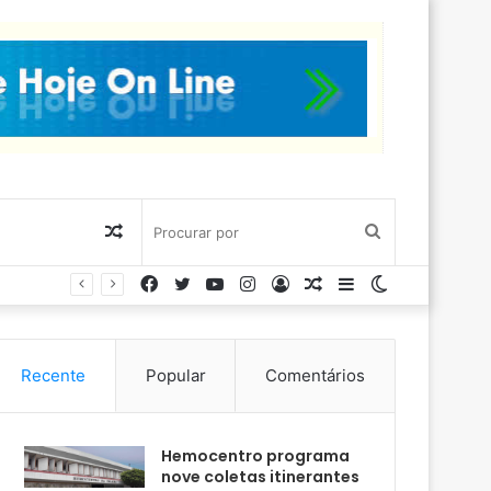
Artigo
Procurar
Facebook
Twitter
YouTube
Instagram
Entrar
Artigo
Barra
Switch
aleatório
por
aleatório
Lateral
skin
Recente
Popular
Comentários
Hemocentro programa
nove coletas itinerantes