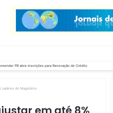
as Ribeiro inspeciona obras da última etapa do Centro de Convenções
% salários do Magistério
ajustar em até 8%