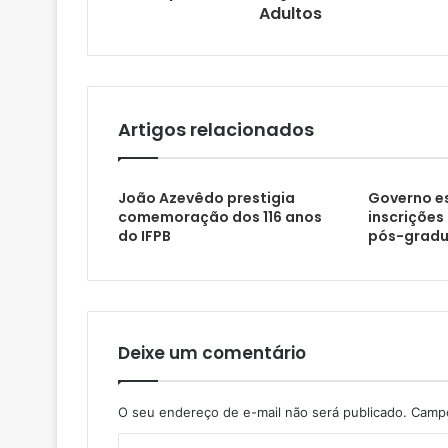
Adultos
e
m
a
i
l
Artigos relacionados
João Azevêdo prestigia
Governo e
comemoração dos 116 anos
inscrições
do IFPB
pós-grad
Deixe um comentário
O seu endereço de e-mail não será publicado.
Campo