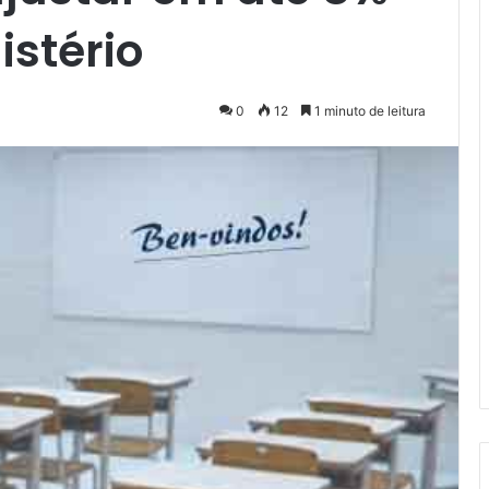
istério
0
12
1 minuto de leitura