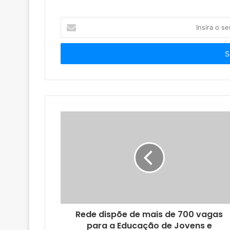
I
n
s
i
r
a
o
s
e
u
e
n
d
e
r
e
ç
o
Rede dispõe de mais de 700 vagas
d
para a Educação de Jovens e
e