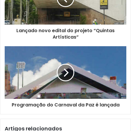
d
e
r
e
ç
Lançado novo edital do projeto “Quintas
o
Artísticas“
d
e
e
m
a
i
l
Programação do Carnaval da Paz é lançada
Artigos relacionados