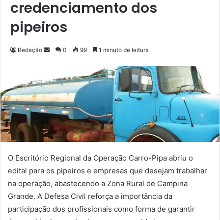
credenciamento dos
pipeiros
Redação
M
0
99
1 minuto de leitura
a
n
d
e
u
m
e
-
m
O Escritório Regional da Operação Carro-Pipa abriu o
a
edital para os pipeiros e empresas que desejam trabalhar
i
na operação, abastecendo a Zona Rural de Campina
l
Grande. A Defesa Civil reforça a importância da
participação dos profissionais como forma de garantir