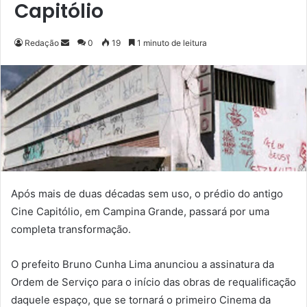
Capitólio
Redação
M
0
19
1 minuto de leitura
a
n
d
e
u
m
e
-
m
Após mais de duas décadas sem uso, o prédio do antigo
a
Cine Capitólio, em Campina Grande, passará por uma
i
completa transformação.
l
O prefeito Bruno Cunha Lima anunciou a assinatura da
Ordem de Serviço para o início das obras de requalificação
daquele espaço, que se tornará o primeiro Cinema da