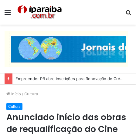
Menu
P
p
Lucas Ribeiro inspeciona obras da última etapa do Centro de Convenções
Início
/
Cultura
Cultura
Anunciado início das obras
de requalificação do Cine