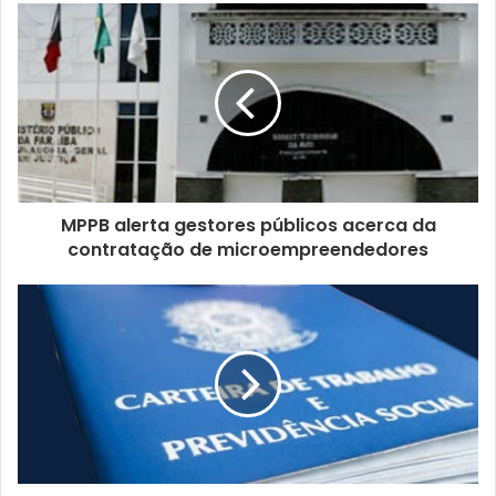
s
e
u
e
n
d
e
r
e
ç
MPPB alerta gestores públicos acerca da
o
contratação de microempreendedores
d
e
e
m
a
i
l