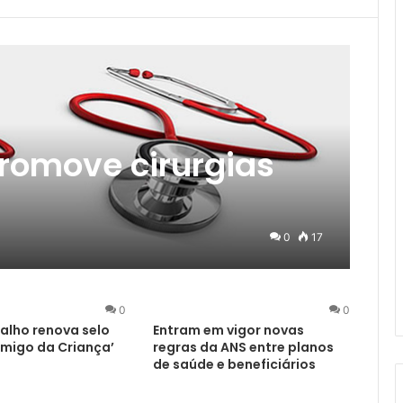
romove cirurgias
0
17
0
0
alho renova selo
Entram em vigor novas
Amigo da Criança’
regras da ANS entre planos
de saúde e beneficiários