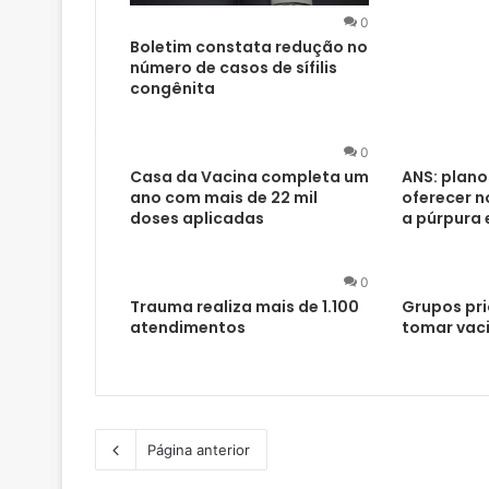
0
Boletim constata redução no
número de casos de sífilis
congênita
0
Casa da Vacina completa um
ANS: plan
ano com mais de 22 mil
oferecer 
doses aplicadas
a púrpura 
0
Trauma realiza mais de 1.100
Grupos pri
atendimentos
tomar vac
Página anterior