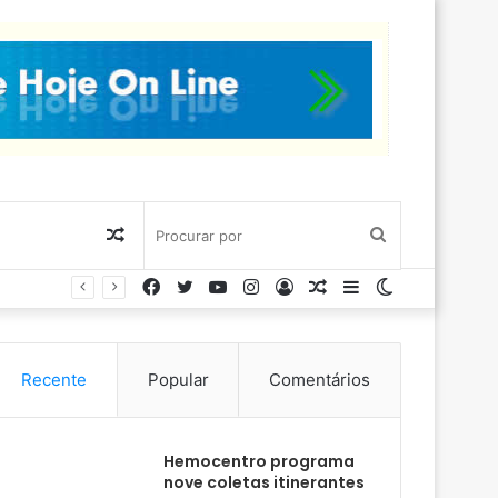
Artigo
Procurar
Facebook
Twitter
YouTube
Instagram
Entrar
Artigo
Barra
Switch
aleatório
por
aleatório
Lateral
skin
Recente
Popular
Comentários
Hemocentro programa
nove coletas itinerantes