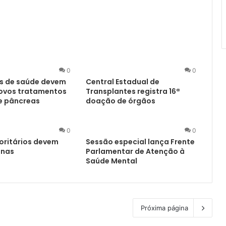
0
0
os de saúde devem
Central Estadual de
novos tratamentos
Transplantes registra 16ª
e pâncreas
doação de órgãos
0
0
oritários devem
Sessão especial lança Frente
inas
Parlamentar de Atenção à
Saúde Mental
Próxima página