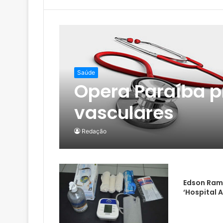
Saúde
Opera Paraíba p
vasculares
Redação
Edson Ram
‘Hospital 