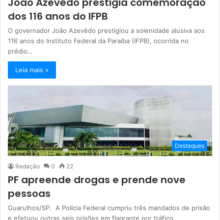
João Azevêdo prestigia comemoração
dos 116 anos do IFPB
O governador João Azevêdo prestigiou a solenidade alusiva aos
116 anos do Instituto Federal da Paraíba (IFPB), ocorrida no
prédio…
Leia mais »
Destaques
Redação
0
22
PF apreende drogas e prende nove
pessoas
Guarulhos/SP. A Polícia Federal cumpriu três mandados de prisão
e efetuou outras seis prisões em flagrante por tráfico