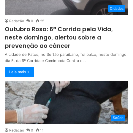
Cidades
Redação
0
25
Outubro Rosa: 6ª Corrida pela Vida,
neste domingo, alertou sobre a
prevenção ao câncer
A cidade de Patos, no Sertão paraibano, foi palco, neste domingo,
dia 5, da 6ª Corrida e Caminhada Contra o…
Leia mais »
Saúde
Redação
0
11